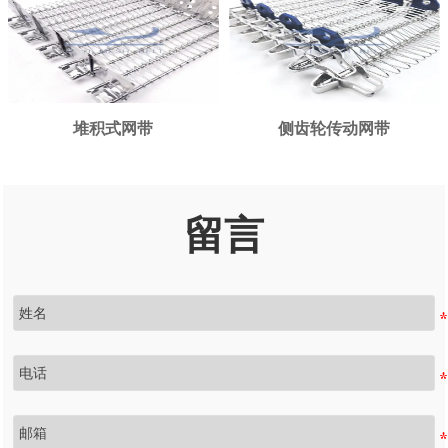
堆积式网带
侧齿轮传动网带
留言