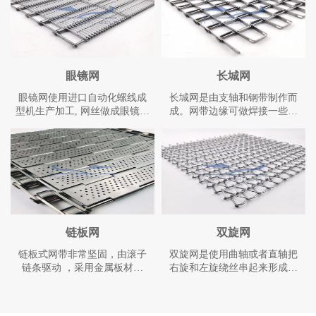
用单旋结构。网带可以逆时针
锈钢丝网面或塑料模组网面。
运转，也可以顺时针运转，两
网带由侧齿轮传动驱动，运行
者都可以完成一个完整的360度
平稳,可以承载较重的压力和拉
转弯。
力，维修和拆卸极为方便.可以
根据应用设计网面有丝网，网
面无丝网，网带两侧加装挡
眼镜网
长城网
板。
眼镜网使用进口自动化螺线成
长城网是由支轴和钢带制作而
型机生产加工, 网丝做成眼镜形
成。网带边缘可做焊接一些规
状, 使用支轴串起来做成的网
格的长城网的支轴两端也可以
带，眼睛线圈采用高抗拉线材
做锁边，网带设计供侧挡板和
生产，强度高，耐磨性好。网
横向挡板。网带宽度由网带规
带边缘可以使用链片焊接或者
格和奇数孔的数量来确定。长
组装链条。眼睛网设计可以在
城网需要很少的维护工作。如
网带边缘加侧挡板和网面中间
果使用得当，寿命很长。
加装横挡板.
链板网
双旋网
链板式网带非常坚固，由滚子
双旋网是使用曲轴或者直轴把
链条驱动 ，采用金属板材生
右旋和左旋绕丝串起来形成平
产，适合护送细小的高密度物
衡编织。左旋和右旋可以依据
质，输送过程平稳，安装更换
应用使用圆丝或者扁丝加工生
方便 使 用寿命长.链板网采用
产, 双旋网一般采用摩擦驱动,