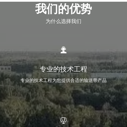
支轴支撑，网带表面可依据需
也可以定制齿轮配合网带驱
我们的优势
求选择冲孔或者平板适用。链
动。依据应用环境，选择合适
条两端可以用开口销或者垫圈
的螺距和节距,网带边缘一般有
来固定。机械配置选择链条型
焊接或者折弯。
为什么选择我们
号和支轴规格，链板网设计可
曲轴型 ：集中了金属丝编织网
以在网带边缘加侧挡板和网面
带的各种优点，由于具有弯曲
中间加装横挡板.
较深的串条，使各个螺旋网条
的位置得到正确的定位，因此
很大程度减少网带的变形和延

伸。
直轴型：由左右交替的网条通
过直串条连接而成，该系列网
专业的技术工程
带网孔较密，网孔间距均匀，
能使网带行走平稳。容许的张
力大，可搬送重物，该系列网
专业的技术工程为您提供合适的输送带产品
带适用于承载体积较小而质地
相对较硬的输送线。
