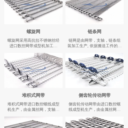
螺旋网
链条网
​螺旋网采用高抗拉不锈钢丝经
链网是由网带，支轴，链条组
进口数控网带成型机加工生
装加工生产, 依据搬送工件的种
产，网面强硬耐用，不易变
类，形状，尺寸，重量而选定
形。网面平整，焊接牢固，转
网带样式，线径，螺距和节
弯性能好，可以实现 180度和
距。依据搬送及网带的宽度，
360度的转弯。可以承载较重的
长度，运行速度，机械配置选
压力和拉力，维修和拆卸极为
择链条型号和支轴规格。温度
方便，可以根据应用设计网面
范围零下 55 摄氏度到1150 摄
有丝网，网面无丝网，网带两
氏度量，链条网设计可以在网
侧加装挡板或者网带中间加装
带边缘加侧挡板和网面中间加
链条。
装横挡板.
堆积式网带
侧齿轮传动网带
堆积式网带进口数控螺线成型
侧齿轮传动网带由进口数控螺
机生产，由金属丝网，支轴和
线成型机生产，由金属丝网，
高强度链板生产加工。网面强
支轴和特殊的齿轮驱动链条生
硬耐用，不易变形。网面平
产加工。网面强硬耐用,不易变
整，焊接牢固。网带采通常采
形。网面平整，网带可采用不