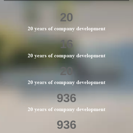
20
20 years of company development
16
20 years of company development
20
20 years of company development
1407
20 years of company development
1407