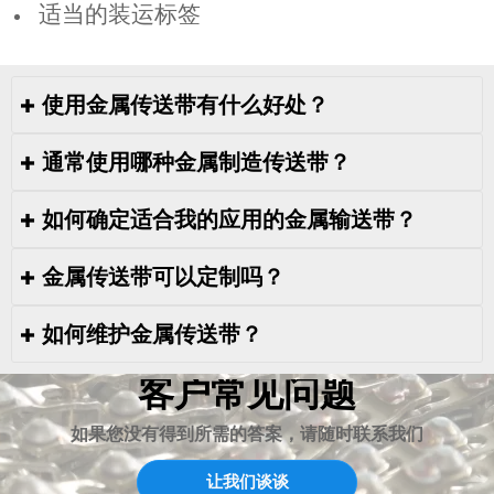
适当的装运标签
使用金属传送带有什么好处？

通常使用哪种金属制造传送带？

金属传送带具有多种优点，包括耐用性强、使用寿
命长、耐高温和抗拉强度高。它们还易于清洁和维
如何确定适合我的应用的金属输送带？

不锈钢具有出色的耐腐蚀性和高强度，是制造传送带
护，是食品加工、汽车和航空航天等各种行业的理
最常用的金属类型。其他金属包括碳钢、钛和铝。
想之选。
金属传送带可以定制吗？

适合您应用的金属输送带取决于多个因素，包括输送
物料的类型、物料的重量和尺寸、温度和环境条件以
如何维护金属传送带？

是的，金属传送带可以定制，以满足特定要求，包括
及输送系统的速度和角度。
尺寸、形状和设计。定制选项可能包括穿孔、涂层和
客户常见问题
要维护金属传送带，必须保持其清洁和无碎屑。定期
加固等附加功能。
检查和维护还有助于防止输送带磨损，确保其平稳运
如果您没有得到所需的答案，请随时联系我们
行。润滑也是保持输送带平稳运行所必需的。
让我们谈谈