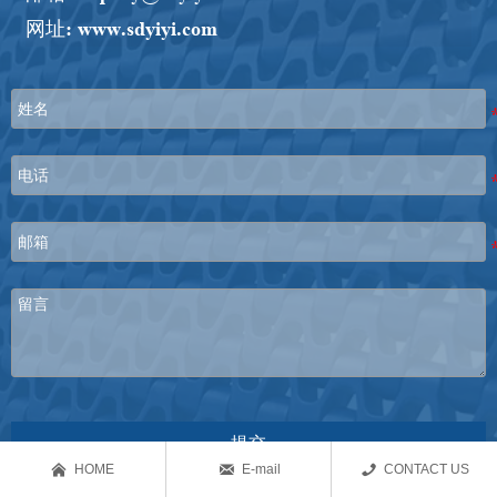
网址: www.sdyiyi.com
提交



HOME
E-mail
CONTACT US